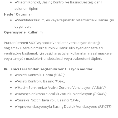
Hacim Kontrol, Basınç Kontrol ve Basınç Desteği dahil
solunum tipleri
Hedef Ortamlar
Ventilatör kurum, ev veya taşınabilir ortamlarda kullanım için
uygundur.
Operasyonel Kullanım
PuritanBennett 560 Taşınabilir Ventilatör ventilasyon desteği
sağlamak üzere bir mikro türbin kullanır. Klinisyenler hastaları
ventilatöre bağlamak için çeşitli arayüzler kullanırlar: nazal maskeler
veya tam yüz maskeleri; endotrakeal veya trakeotomi tüpleri.
Kullanıcı tarafından seçilebilir ventilasyon modları:
Asistli Kontrollü Hacim
(V A/C)
Asistli Kontrollü Basınç
(P A/C)
Hacim Senkronize Aralıklı Zorunlu Ventilasyon
(V SIMV)
Basınç Senkronize Aralıklı Zorunlu Ventilasyon
(P SIMV)
Sürekli Pozitif Hava Yolu Basıncı
(CPAP)
Apneventilasyonuyla Basınç Destek Ventilasyonu
(PSV/ST)