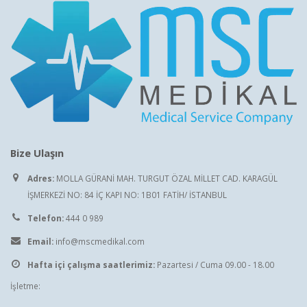
Bize Ulaşın
Adres:
MOLLA GÜRANİ MAH. TURGUT ÖZAL MİLLET CAD. KARAGÜL
İŞMERKEZİ NO: 84 İÇ KAPI NO: 1B01 FATİH/ İSTANBUL
Telefon:
444 0 989
Email:
info@mscmedikal.com
Hafta içi çalışma saatlerimiz:
Pazartesi / Cuma 09.00 - 18.00
İşletme: