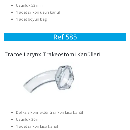
Uzunluk 53 mm
1 adet silikon uzun kanül
1 adet boyun bağı
Ref 585
Tracoe Larynx Trakeostomi Kanülleri
Deliksiz konnektörlü silikon kısa kanül
Uzunluk 36 mm
1 adet silikon kısa kanül