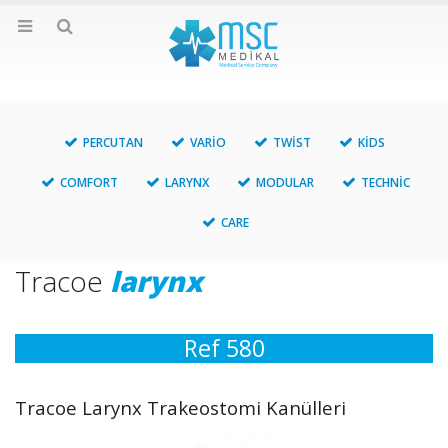
PERCUTAN
VARIO
TWIST
KIDS
COMFORT
LARYNX
MODULAR
TECHNIC
CARE
Tracoe
larynx
Ref 580
Tracoe Larynx Trakeostomi Kanülleri