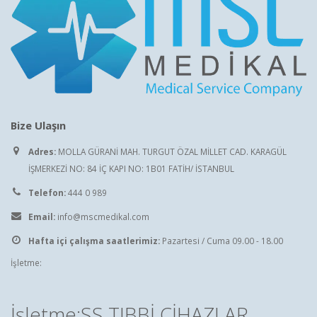
Bize Ulaşın
Adres:
MOLLA GÜRANİ MAH. TURGUT ÖZAL MİLLET CAD. KARAGÜL
İŞMERKEZİ NO: 84 İÇ KAPI NO: 1B01 FATİH/ İSTANBUL
Telefon:
444 0 989
Email:
info@mscmedikal.com
Hafta içi çalışma saatlerimiz:
Pazartesi / Cuma 09.00 - 18.00
İşletme:
İşletme:SS TIBBİ CİHAZLAR