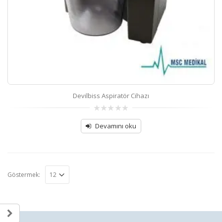
Devilbiss Aspiratör Cihazı
0
out
Devamını oku
of
5
Göstermek: