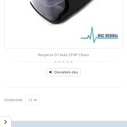
Respirox G1 Auto CPAP Cihazı
0
out
Devamını oku
of
5
Göstermek: