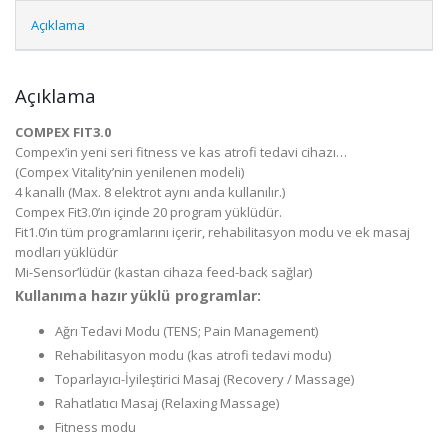
Açıklama
Açıklama
COMPEX FIT3.0
Compex’in yeni seri fitness ve kas atrofi tedavi cihazı…
(Compex Vitality’nin yenilenen modeli)
4 kanallı (Max. 8 elektrot aynı anda kullanılır.)
Compex Fit3.0’ın içinde 20 program yüklüdür.
Fit1.0’ın tüm programlarını içerir, rehabilitasyon modu ve ek masaj
modları yüklüdür
Mi-Sensor’lüdür (kastan cihaza feed-back sağlar)
Kullanıma hazır yüklü programlar:
Ağrı Tedavi Modu (TENS; Pain Management)
Rehabilitasyon modu (kas atrofi tedavi modu)
Toparlayıcı-İyileştirici Masaj (Recovery / Massage)
Rahatlatıcı Masaj (Relaxing Massage)
Fitness modu