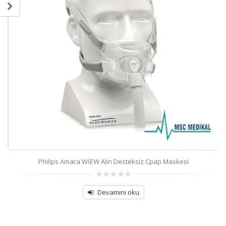
Philips Amara WİEW Alın Desteksiz Cpap Maskesi
0
out
Devamını oku
of
5