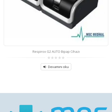
Respirox G2 AUTO Bipap Cihazı
0
out
Devamını oku
of
5