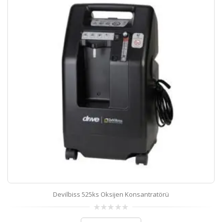
Devilbiss 525ks Oksijen Konsantratörü
0