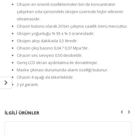
Cihazın en önemli özelliklerinden biri de konsantratör
çalışırken oda içerisindeki oksijen üzerinde hiçbir etkisinin
olmamasıdır.
Cihazın bütünü olarak 20 bin çalışma saatlik ömrü mevcuttur.
Oksijen yoğunluğu % 93 ± % 3 oranındadır.
Oksijen akışı dakikada 0,5 litredir.
Cihazın çıkış basıncı 0,04 ? 0,07 Mpa?dır.
Cihazın ses seviyesi 0.50 desibeldir.
Geniş LCD ekran aydınlatma ile donatılmıştır.
Maske çıkması durumunda alarm özelliği bulunur.
Cihazın 4 ayağı da tekerleklidir.
2 yıl garanti.
ILGILI ÜRÜNLER