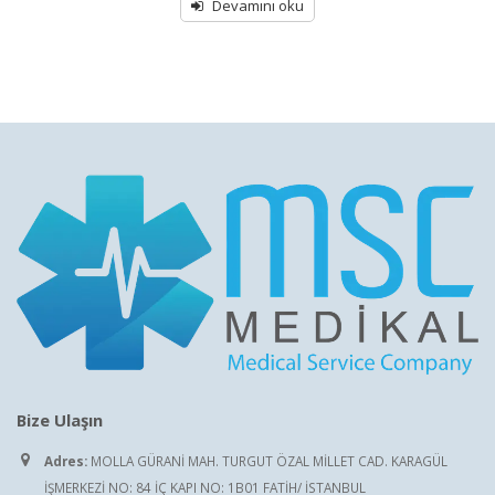
out
Devamını oku
of
5
Bize Ulaşın
Adres:
MOLLA GÜRANİ MAH. TURGUT ÖZAL MİLLET CAD. KARAGÜL
İŞMERKEZİ NO: 84 İÇ KAPI NO: 1B01 FATİH/ İSTANBUL