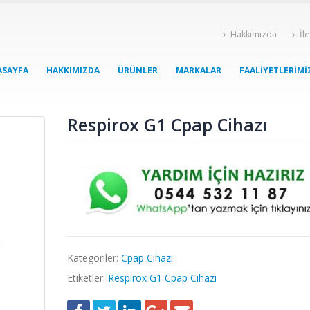
Hakkımızda
İl
ASAYFA
HAKKIMIZDA
ÜRÜNLER
MARKALAR
FAALIYETLERIMI
Respirox G1 Cpap Cihazı
Kategoriler:
Cpap Cihazı
Etiketler:
Respirox G1 Cpap Cihazı