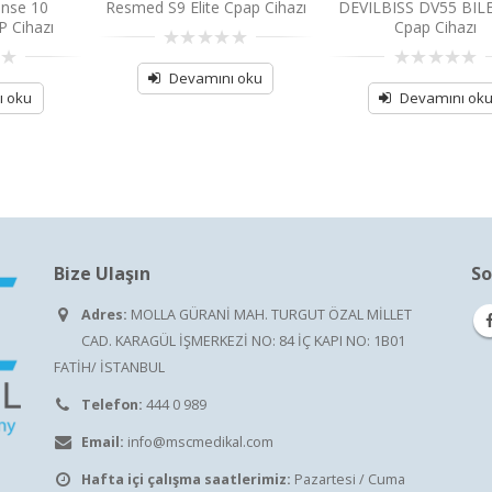
nse 10
Resmed S9 Elite Cpap Cihazı
DEVILBISS DV55 BIL
 Cihazı
Cpap Cihazı
0
out
Devamını oku
0
of
out
ı oku
Devamını ok
5
of
5
Bize Ulaşın
So
Adres:
MOLLA GÜRANİ MAH. TURGUT ÖZAL MİLLET
CAD. KARAGÜL İŞMERKEZİ NO: 84 İÇ KAPI NO: 1B01
FATİH/ İSTANBUL
Telefon:
444 0 989
Email:
info@mscmedikal.com
Hafta içi çalışma saatlerimiz:
Pazartesi / Cuma