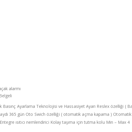
kaçak alarmı
Belgeli
Basınç Ayarlama Teknolojisi ve Hassasiyet Ayarı Reslex özelliği ( B
kaydı 365 gün Oto Swich özelliği ( otomatik açma kapama ) Otomati
 Entegre ısıtıcı nemlendirici Kolay taşıma için tutma kolu Min – Max 4