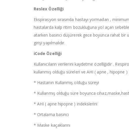
Reslex Özelliği
Ekspirasyon sırasında hastayı yormadan , minimum ef
hastalarda kalp ritim bozukluğuna yol açan sebeble
atarken basıncı düşürerek gece boyunca rahat bir uy
girişi yapılmalıdır.
iCode Özelliği
Kullanıcıların verilerini kaydetme özelliğidir . Res
kullanmış olduğu süreleri ve AHI ( apne , hipopne ) E
* Hastanın Kullanmış olduğu süreyi
* Kullanmış olduğu süre boyunca cihaz,maske,ha
* AHI ( apne hipopne ) indekslerini
* Ortalama basıncı
* Maske kaçaklarını