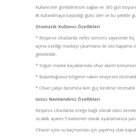
Kullanıcının görebilmesini sağlar ve 365 gün boyu
ilk kullanılmaya başladığı günü siler ve bu şekilde gün
Otomatik Kullanıcı Özellikleri
* Respirox cihazlarda nefes sensörü sayesinde hi
açma özelliği maskeyi çıkarmanız ile oto kapama öz
getirilebilir.
* Yoğun maske kaçaklarında cihaz alarm konumuna g
* Bulunduğunuz bölgenin rakım seviyesini otomatik
* Cihaz çalışır durumda iken güç kesilirse otomatik a
Isıtıcı Nemlendirici Özellikleri
Respirox cihazlarda isteğe bağlı olarak ısıtıcı nemle
sıcaklık ayarını 5 kademeli olarak ayarlamanıza yara
Cihazın içine su kaçmaması için yapılmış olan kapak