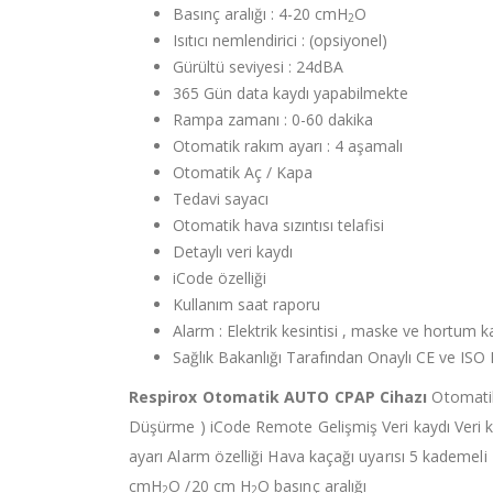
Basınç aralığı : 4-20 cmH
O
2
Isıtıcı nemlendirici : (opsiyonel)
Gürültü seviyesi : 24dBA
365 Gün data kaydı yapabilmekte
Rampa zamanı : 0-60 dakika
Otomatik rakım ayarı : 4 aşamalı
Otomatik Aç / Kapa
Tedavi sayacı
Otomatik hava sızıntısı telafisi
Detaylı veri kaydı
iCode özelliği
Kullanım saat raporu
Alarm : Elektrik kesintisi , maske ve hortum 
Sağlık Bakanlığı Tarafından Onaylı CE ve ISO 
Respirox Otomatik AUTO CPAP Cihazı
Otomatik 
Düşürme ) iCode Remote Gelişmiş Veri kaydı Veri 
ayarı Alarm özelliği Hava kaçağı uyarısı 5 kademeli
cmH
O /20 cm H
O basınç aralığı
2
2