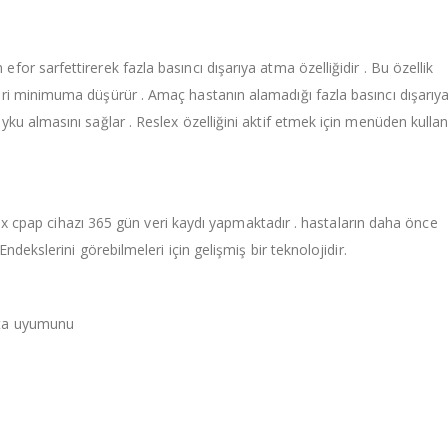
or sarfettirerek fazla basıncı dışarıya atma özelliğidir . Bu özellik
ri minimuma düşürür . Amaç hastanın alamadığı fazla basıncı dışarıy
ku almasını sağlar . Reslex özelliğini aktif etmek için menüden kullan
pirox cpap cihazı 365 gün veri kaydı yapmaktadır . hastaların daha önce
ndekslerini görebilmeleri için gelişmiş bir teknolojidir.
sta uyumunu