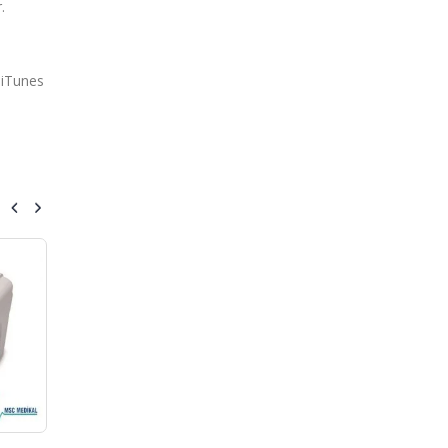
.
e iTunes