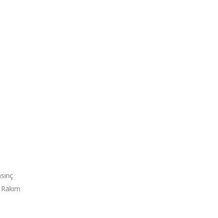
asınç
k Rakım