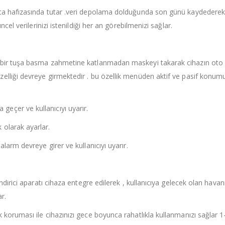
nca hafızasında tutar .veri depolama dolduğunda son günü kaydedere
cel verilerinizi istenildiği her an görebilmenizi sağlar.
ç bir tuşa basma zahmetine katlanmadan maskeyi takarak cihazın oto
elliği devreye girmektedir . bu özellik menüden aktif ve pasif konum
eçer ve kullanıcıyı uyarır.
 olarak ayarlar.
larm devreye girer ve kullanıcıyı uyarır.
ndirici aparatı cihaza entegre edilerek , kullanıcıya gelecek olan havan
r.
 koruması ile cihazınızı gece boyunca rahatlıkla kullanmanızı sağlar 1