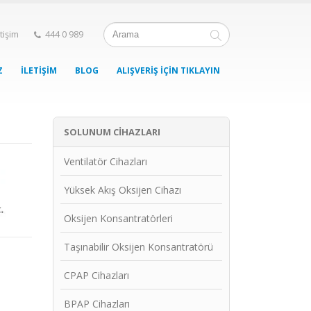
etişim
444 0 989
Z
İLETIŞIM
BLOG
ALIŞVERIŞ İÇIN TIKLAYIN
SOLUNUM CIHAZLARI
Ventilatör Cihazları
Yüksek Akış Oksijen Cihazı
Oksijen Konsantratörleri
Taşınabilir Oksijen Konsantratörü
CPAP Cihazları
BPAP Cihazları