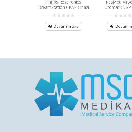
p Cpap Maskesi
Philips Respironics
ResMed AirSe
DreamStation CPAP Cihazı
Otomatik CPAP
amını oku
0
0
out
out
Devamını oku
Devamın
of
of
5
5