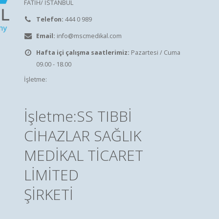
FATİH/ İSTANBUL
Telefon:
444 0 989
Email:
info@mscmedikal.com
Hafta içi çalışma saatlerimiz:
Pazartesi / Cuma
09.00 - 18.00
İşletme:
İşletme:SS TIBBİ
CİHAZLAR SAĞLIK
MEDİKAL TİCARET
LİMİTED
ŞİRKETİ