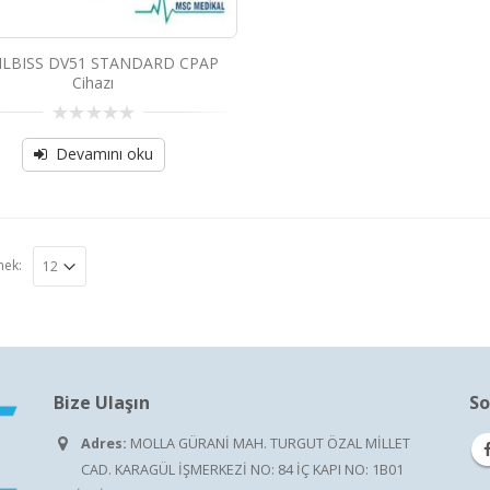
ILBISS DV51 STANDARD CPAP
Cihazı
0
out
Devamını oku
of
5
mek:
Bize Ulaşın
So
Adres:
MOLLA GÜRANİ MAH. TURGUT ÖZAL MİLLET
CAD. KARAGÜL İŞMERKEZİ NO: 84 İÇ KAPI NO: 1B01