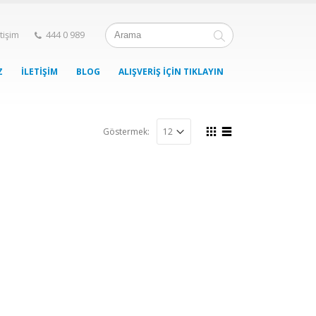
etişim
444 0 989
Z
İLETIŞIM
BLOG
ALIŞVERIŞ İÇIN TIKLAYIN
Göstermek: