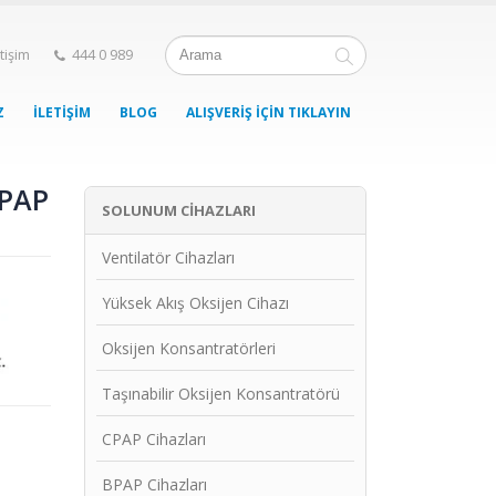
etişim
444 0 989
Z
İLETIŞIM
BLOG
ALIŞVERIŞ İÇIN TIKLAYIN
CPAP
SOLUNUM CIHAZLARI
Ventilatör Cihazları
Yüksek Akış Oksijen Cihazı
Oksijen Konsantratörleri
Taşınabilir Oksijen Konsantratörü
CPAP Cihazları
BPAP Cihazları