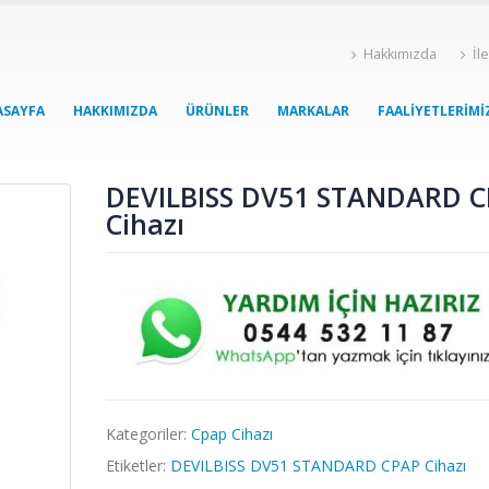
Hakkımızda
İl
ASAYFA
HAKKIMIZDA
ÜRÜNLER
MARKALAR
FAALIYETLERIMI
DEVILBISS DV51 STANDARD 
Cihazı
Kategoriler:
Cpap Cihazı
Etiketler:
DEVILBISS DV51 STANDARD CPAP Cihazı