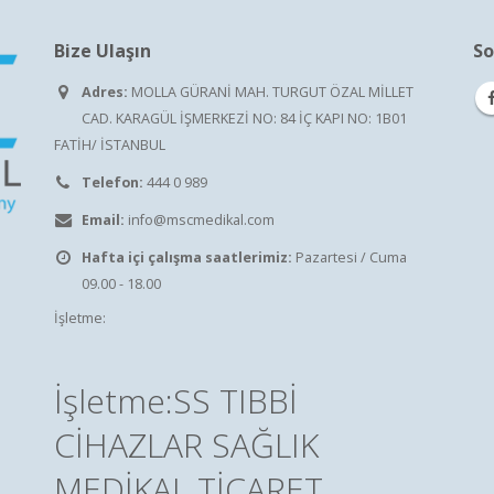
Bize Ulaşın
So
Adres:
MOLLA GÜRANİ MAH. TURGUT ÖZAL MİLLET
CAD. KARAGÜL İŞMERKEZİ NO: 84 İÇ KAPI NO: 1B01
FATİH/ İSTANBUL
Telefon:
444 0 989
Email:
info@mscmedikal.com
Hafta içi çalışma saatlerimiz:
Pazartesi / Cuma
09.00 - 18.00
İşletme:
İşletme:SS TIBBİ
CİHAZLAR SAĞLIK
MEDİKAL TİCARET