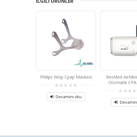
ILGILI ÜRÜNLER
ite Cpap Cihazı
Philips Wisp Cpap Maskesi
ResMed AirMini
Otomatik CPAP
0
out
amını oku
Devamını oku
0
of
out
Devamın
5
of
5