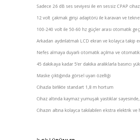
Sadece 26 dB ses seviyesi ile en sessiz CPAP cihazl
12 volt çakmak girişi adaptörü ile karavan ve teknele
100-240 volt ile 50-60 hz güçler arası otomatik ge
Arkadan aydınlatmalı LCD ekran ve kolayca takip ed
Nefes almaya duyarlı otomatik açılma ve otomat
45 dakikaya kadar 5’er dakika aralıklarla basıncı y
Maske çıktığında görsel uyarı özelliği
Cihazla birlikte standart 1,8 m hortum
Cihaz altında kaymaz yumuşak yastıklar sayesinde,
Cihazın altına kolayca takılabilen ekstra elektrik v