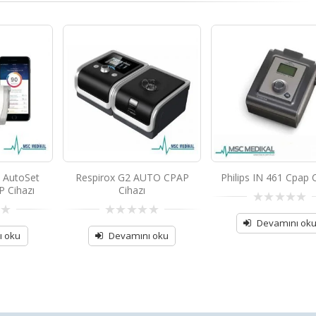
 AutoSet
Respirox G2 AUTO CPAP
Philips IN 461 Cpap 
 Cihazı
Cihazı
0
out
Devamını ok
0
of
out
ı oku
Devamını oku
5
of
5