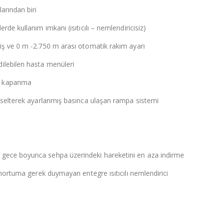
arından biri
rde kullanım imkanı (ısıtıcılı – nemlendiricisiz)
çiş ve 0 m -2.750 m arası otomatik rakım ayarı
ilebilen hasta menüleri
ik kapanma
ükselterek ayarlanmış basınca ulaşan rampa sistemi
 gece boyunca sehpa üzerindeki hareketini en aza indirme
e hortuma gerek duymayan entegre ısıtıcılı nemlendirici