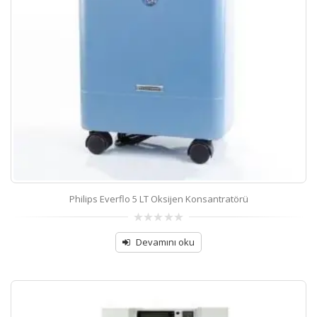
Philips Everflo 5 LT Oksijen Konsantratörü
0
out
Devamını oku
of
5