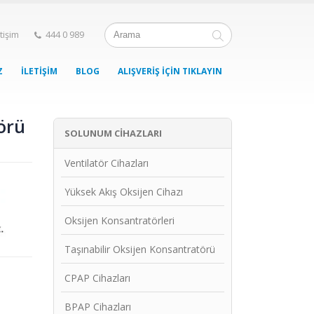
etişim
444 0 989
Z
İLETIŞIM
BLOG
ALIŞVERIŞ İÇIN TIKLAYIN
örü
SOLUNUM CIHAZLARI
Ventilatör Cihazları
Yüksek Akış Oksijen Cihazı
Oksijen Konsantratörleri
Taşınabilir Oksijen Konsantratörü
CPAP Cihazları
BPAP Cihazları