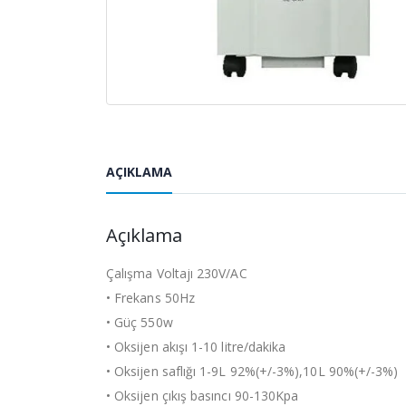
AÇIKLAMA
Açıklama
Çalışma Voltajı 230V/AC
• Frekans 50Hz
• Güç 550w
• Oksijen akışı 1-10 litre/dakika
• Oksijen saflığı 1-9L 92%(+/-3%),10L 90%(+/-3%)
• Oksijen çıkış basıncı 90-130Kpa