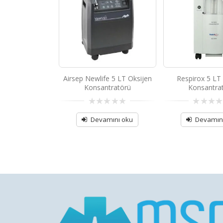
aft 5 LT Oksijen
Airsep Newlife 5 LT Oksijen
Respirox 5 LT
ntratörü
Konsantratörü
Konsantra
0
0
out
out
amını oku
Devamını oku
Devamın
of
of
5
5