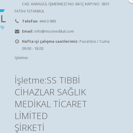
CAD. KARAGÜL İŞMERKEZİ NO: 84 İÇ KAPI NO: 1B01
FATİH/ İSTANBUL
Telefon:
444 0 989
Email:
info@mscmedikal.com
Hafta içi çalışma saatlerimiz:
Pazartesi / Cuma
09.00 - 18.00
İşletme:
İşletme:SS TIBBİ
CİHAZLAR SAĞLIK
MEDİKAL TİCARET
LİMİTED
ŞİRKETİ