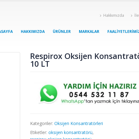
Hakkımızda
İl
ASAYFA
HAKKIMIZDA
ÜRÜNLER
MARKALAR
FAALIYETLERIMI
Respirox Oksijen Konsantrat
10 LT
Kategoriler:
Oksijen Konsantratörleri
Etiketler:
oksijen konsantratörü
,