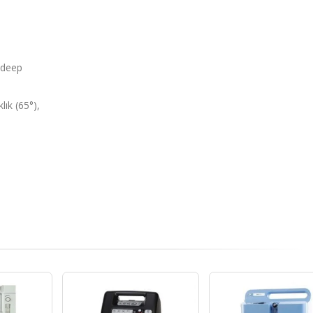
 deep
lık (65°),