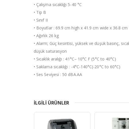
• Çalışma sıcaklığı 5-40 °C
• Tip B
• Sınıf II
• Boyutlar : 69.9 cm high x 41.9 cm wide x 36.8 cm
• Ağırlık 26 kg
• Alarm; Güç kesintisi, yüksek ve düşük basınç, sıcak
düşük saturasyon
• Sıcaklık aralığı : 41°C– 10°C F (5°C to 40°C)
• Saklama sıcaklığı : -4°C-140°C(-20°C to 60°C)
• Ses Seviyesi : 50 dBA.AA
ILGILI ÜRÜNLER