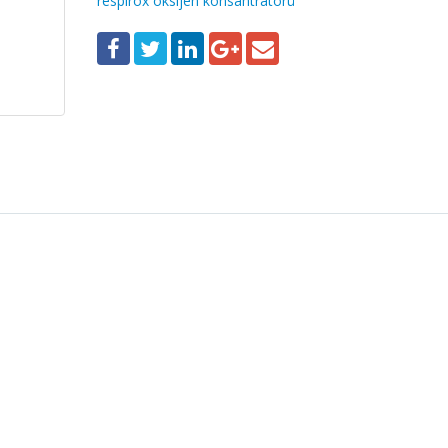
respirox oksijen konsantratörü