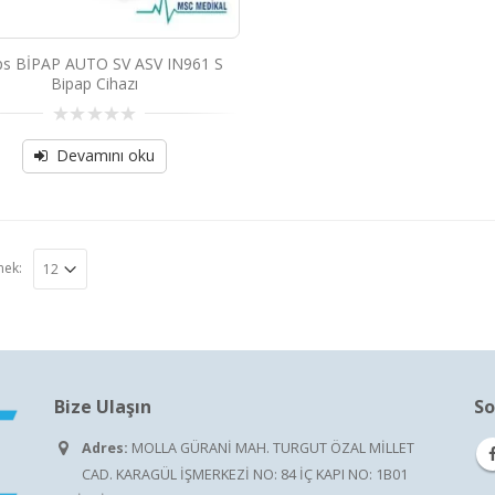
ips BİPAP AUTO SV ASV IN961 S
Bipap Cihazı
0
out
Devamını oku
of
5
mek:
Bize Ulaşın
So
Adres:
MOLLA GÜRANİ MAH. TURGUT ÖZAL MİLLET
CAD. KARAGÜL İŞMERKEZİ NO: 84 İÇ KAPI NO: 1B01