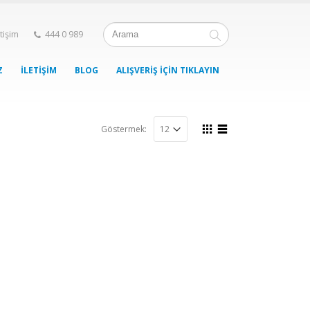
etişim
444 0 989
Z
İLETIŞIM
BLOG
ALIŞVERIŞ İÇIN TIKLAYIN
Göstermek: