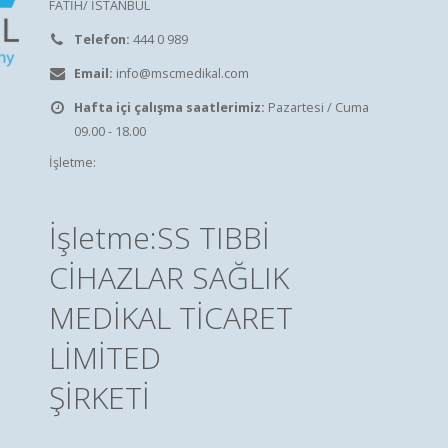
FATİH/ İSTANBUL
Telefon:
444 0 989
Email:
info@mscmedikal.com
Hafta içi çalışma saatlerimiz:
Pazartesi / Cuma
09.00 - 18.00
İşletme:
İşletme:SS TIBBİ
CİHAZLAR SAĞLIK
MEDİKAL TİCARET
LİMİTED
ŞİRKETİ