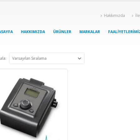
Hakkımızda
İl
ASAYFA
HAKKIMIZDA
ÜRÜNLER
MARKALAR
FAALIYETLERIMI
ala: