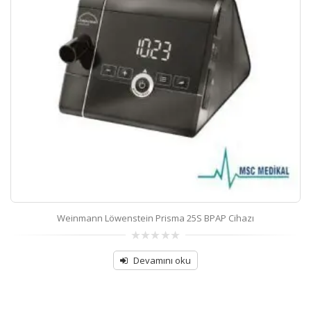
Weinmann Löwenstein Prisma 25S BPAP Cihazı
0
out
Devamını oku
of
5