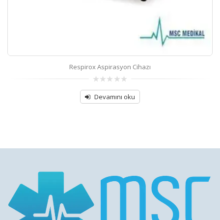
Respirox Aspirasyon Cihazı
0
out
Devamını oku
of
5