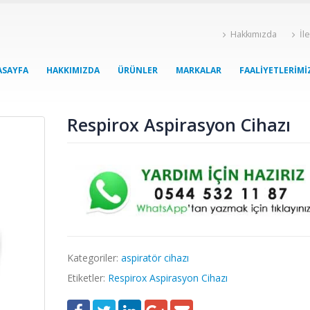
Hakkımızda
İl
ASAYFA
HAKKIMIZDA
ÜRÜNLER
MARKALAR
FAALIYETLERIMI
Respirox Aspirasyon Cihazı
Kategoriler:
aspiratör cihazı
Etiketler:
Respirox Aspirasyon Cihazı