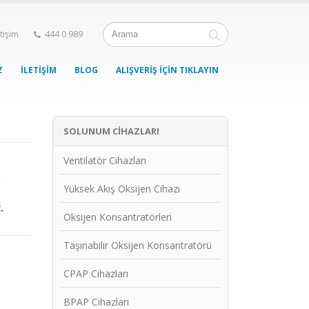
etişim
444 0 989
Z
İLETIŞIM
BLOG
ALIŞVERIŞ İÇIN TIKLAYIN
SOLUNUM CIHAZLARI
Ventilatör Cihazları
Yüksek Akış Oksijen Cihazı
Oksijen Konsantratörleri
Taşınabilir Oksijen Konsantratörü
CPAP Cihazları
BPAP Cihazları