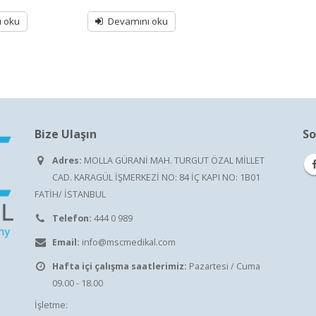
0
out
ı oku
Devamını oku
of
5
Bize Ulaşın
So
Adres:
MOLLA GÜRANİ MAH. TURGUT ÖZAL MİLLET
CAD. KARAGÜL İŞMERKEZİ NO: 84 İÇ KAPI NO: 1B01
FATİH/ İSTANBUL
Telefon:
444 0 989
Email:
info@mscmedikal.com
Hafta içi çalışma saatlerimiz:
Pazartesi / Cuma
09.00 - 18.00
İşletme: