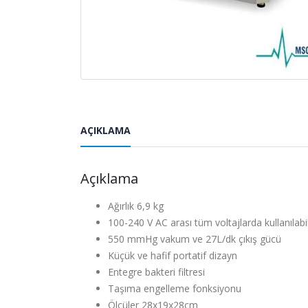
AÇIKLAMA
Açıklama
Ağırlık 6,9 kg
100-240 V AC arası tüm voltajlarda kullanılabil
550 mmHg vakum ve 27L/dk çıkış gücü
Küçük ve hafif portatif dizayn
Entegre bakteri filtresi
Taşıma engelleme fonksiyonu
Ölçüler 28x19x28cm