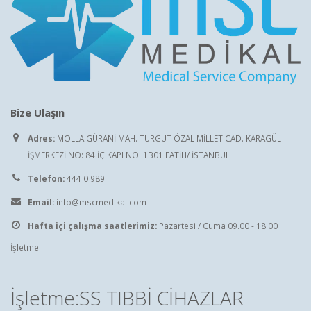
Bize Ulaşın
Adres:
MOLLA GÜRANİ MAH. TURGUT ÖZAL MİLLET CAD. KARAGÜL
İŞMERKEZİ NO: 84 İÇ KAPI NO: 1B01 FATİH/ İSTANBUL
Telefon:
444 0 989
Email:
info@mscmedikal.com
Hafta içi çalışma saatlerimiz:
Pazartesi / Cuma 09.00 - 18.00
İşletme:
İşletme:SS TIBBİ CİHAZLAR