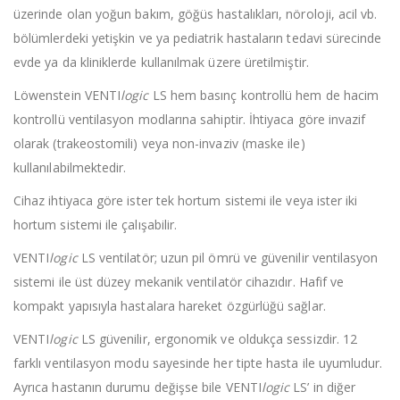
üzerinde olan yoğun bakım, göğüs hastalıkları, nöroloji, acil vb.
bölümlerdeki yetişkin ve ya pediatrik hastaların tedavi sürecinde
evde ya da kliniklerde kullanılmak üzere üretilmiştir.
Löwenstein VENTI
logic
LS hem basınç kontrollü hem de hacim
kontrollü ventilasyon modlarına sahiptir. İhtiyaca göre invazif
olarak (trakeostomili) veya non-invaziv (maske ile)
kullanılabilmektedir.
Cihaz ihtiyaca göre ister tek hortum sistemi ile veya ister iki
hortum sistemi ile çalışabilir.
VENTI
logic
LS ventilatör; uzun pil ömrü ve güvenilir ventilasyon
sistemi ile üst düzey mekanik ventilatör cihazıdır. Hafif ve
kompakt yapısıyla hastalara hareket özgürlüğü sağlar.
VENTI
logic
LS güvenilir, ergonomik ve oldukça sessizdir. 12
farklı ventilasyon modu sayesinde her tipte hasta ile uyumludur.
Ayrıca hastanın durumu değişse bile VENTI
logic
LS’ in diğer