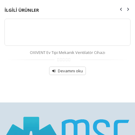
ILGILI ÜRÜNLER
OXIVENT Ev Tipi Mekanik Ventilatör Cihazı
0
out
Devamını oku
of
5