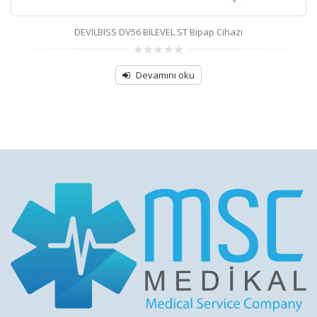
DEVILBISS DV56 BILEVEL ST Bipap Cihazı
0
out
Devamını oku
of
5